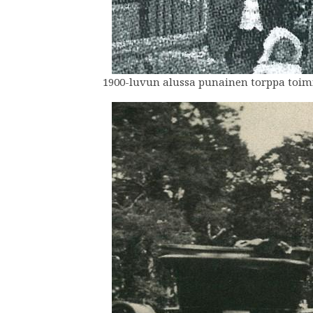
1900-luvun alussa punainen torppa toim