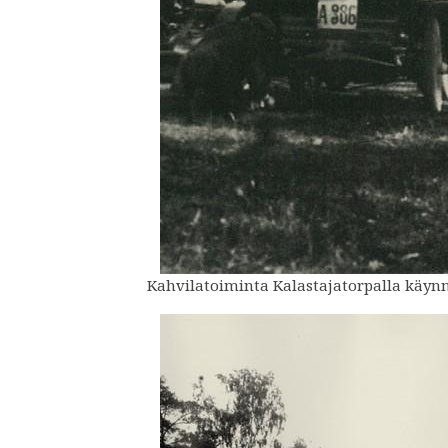
Kahvilatoiminta Kalastajatorpalla käynni