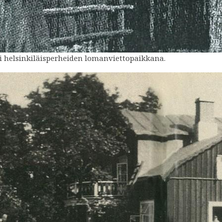
i helsinkiläisperheiden lomanviettopaikkana.