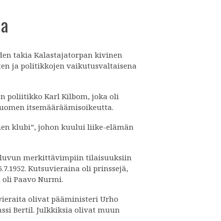
la
iden takia Kalastajatorpan kivinen
en ja politikkojen vaikutusvaltaisena
n poliitikko Karl Kilbom, joka oli
Suomen itsemääräämisoikeutta.
en klubi”, johon kuului liike-elämän
-luvun merkittävimpiin tilaisuuksiin
.7.1952. Kutsuvieraina oli prinssejä,
i oli Paavo Nurmi.
ävieraita olivat pääministeri Urho
si Bertil. Julkkiksia olivat muun