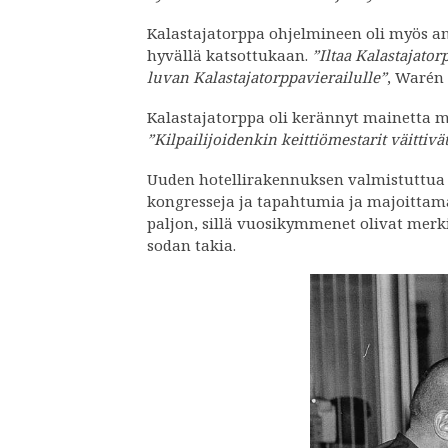
Kalastajatorppa ohjelmineen oli myös an
hyvällä katsottukaan.
”Iltaa Kalastajator
luvan Kalastajatorppavierailulle”
, Warén
Kalastajatorppa oli kerännyt mainetta m
”Kilpailijoidenkin keittiömestarit väitti
Uuden hotellirakennuksen valmistuttua 
kongresseja ja tapahtumia ja majoittama
paljon, sillä vuosikymmenet olivat merk
sodan takia.