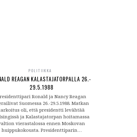
POLITIIKKA
NALD REAGAN KALASTAJATORPALLA 26.-
29.5.1988
residenttipari Ronald ja Nancy Reagan
erailivat Suomessa 26.-29.5.1988. Matkan
tarkoitus oli, että presidentti levähtää
lsingissä ja Kalastajatorpan hoitamassa
valtion vierastalossa ennen Moskovan
huippukokousta. Presidenttiparin…