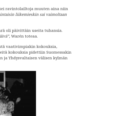
ei ravintolailtoja muuten aina niin
pintaisin liikemieskin sai vaimoltaan
 oli päivittäin useita tuhansia.
äivä”,
Warén toteaa.
stä vaativimpiakin kokouksia,
keitä kokouksia pidettiin Suomessakin
on ja Yhdysvaltaisen välisen kylmän