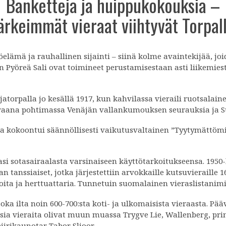
Banketteja ja huippukokouksia –
ärkeimmät vieraat viihtyvät Torpal
öelämä ja rauhallinen sijainti – siinä kolme avaintekijää, jo
 Pyöreä Sali ovat toimineet perustamisestaan asti liikemiest
torpalla jo kesällä 1917, kun kahvilassa vieraili ruotsalaine
eraana pohtimassa Venäjän vallankumouksen seurauksia ja 
sa kokoontui säännöllisesti vaikutusvaltainen ”Tyytymättömi
asi sotasairaalasta varsinaiseen käyttötarkoitukseensa. 1950
tanssiaiset, jotka järjestettiin arvokkaille kutsuvieraille 16
tuoita ja herttuattaria. Tunnetuin suomalainen vieraslistanim
oka ilta noin 600-700:sta koti- ja ulkomaisista vieraasta. Pä
a vieraita olivat muun muassa Trygve Lie, Wallenberg, prins
iirikaunotar Tabor Slioor.