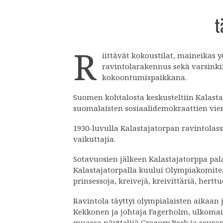
t
R
iittävät kokoustilat, maineikas y
ravintolarakennus sekä varsinkin
kokoontumispaikkana.
Suomen kohtalosta keskusteltiin Kalastaja
suomalaisten sosiaalidemokraattien vi
1930-luvulla Kalastajatorpan ravintolas
vaikuttajia.
Sotavuosien jälkeen Kalastajatorppa pal
Kalastajatorpalla kuului Olympiakomitean 
prinsessoja, kreivejä, kreivittäriä, hert
Ravintola täyttyi olympialaisten aikaan j
Kekkonen ja johtaja Fagerholm, ulkomaisi
muassa näyttelijä Gregory Beck ja seurap