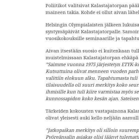
Poliitikot valitsivat Kalastajatorpan pä
maineen takia. Kohde ei ollut aivan lähel
Helsingin Olympialaisten jälkeen lukuisat
syntymäpäivät Kalastajatorpalle. Samoin
vuosikokouksille seminaarille ja tapahtu
Aivan itsestään suosio ei kuitenkaan tul
muistelmissaan Kalastajatorpan ehkäpä
”Saimme vuonna 1975 järjestetyn ETYK-kok
Kutsuttuina olivat menneen vuoden parhai
valittiin elokuun alku. Tapahtumasta tul
tilaisuudella oli suuri merkitys koko seu
ihmisille kun tuli kiire varmistaa myös 
kunnossapidon koko kesän ajan. Sateisena p
Tärkeiden kokousten vastapainona Kalast
olivat yleisesti auki kello neljään aamull
”Jatkopaikan merkitys oli silloin suurempi
Pyöreänsalin asiakas olisi jäänyt tulematta.