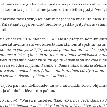
äkohteekseen myös heti olympialaisten jälkeen sekä valtio-om
lä keskustaa ja siksi sinne ja sen kabinetteihin pystyi ”vetäy
 arvovaltaiset yritykset halusivat ja viedä vuosijuhlansa, ti
 Kalastajatorppa on ollut luonteva paikka yritysten maahant
mille.
lut. Vuodesta 1974 vuoteen 1984 Kalastajatorpan hotellinjoh
 merkittävimmästä vuotuisesta markkinointitapahtumasta:
ouksen yhteydessä järjestetyistä puutarhajuhlista idean jär
mmat asiakasryhmät ja ne, joita toivoimme asiakkaiksi. Kutsu
i varsin suosittu. Moni kutsuttu ajoitti lomansa tai mökiltä 
raavan vuoden myynnin kannalta: Bankettitilaisuuksia alettiin 
seuraavan vuoden kutsu. Juhlien onnistuminen edellytti luonno
äivänä tilaisuus pidettiin sisätiloissa.”
ajatorpan mahdollisuudet tarjota mielenkiintoista ohjelmaa
a ja alkoholia käytettiin paljon.
 kuin nyt, ”
Warén muistelee.
”Ellei yökerhoa, legendaarista R
 Pelkkä tietoisuus siitä, että yökerho olisi käytettävissä, riitti.