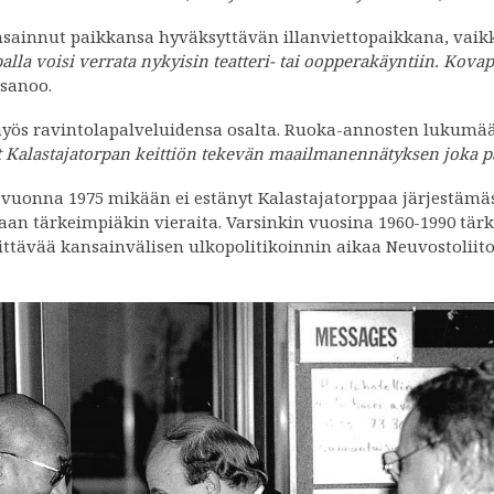
sainnut paikkansa hyväksyttävän illanviettopaikkana, vaikk
palla voisi verrata nykyisin teatteri- tai oopperakäyntiin. Kova
 sanoo.
yös ravintolapalveluidensa osalta. Ruoka-annosten lukumäärä
vät Kalastajatorpan keittiön tekevän maailmanennätyksen joka p
vuonna 1975 mikään ei estänyt Kalastajatorppaa järjestämä
an tärkeimpiäkin vieraita. Varsinkin vuosina 1960-1990 tär
ittävää kansainvälisen ulkopolitikoinnin aikaa Neuvostoliit