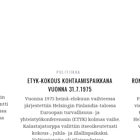
POLITIIKKA
ETYK-KOKOUS KOHTAAMISPAIKKANA
RO
VUONNA 31.7.1975
rin
Vuonna 1975 heinä-elokuun vaihteessa
P
ntti
järjestettiin Helsingin Finlandia-talossa
vi
ssa
Euroopan turvallisuus- ja
sa
yhteistyökonferenssin (ETYK) kolmas vaihe.
He
Kalastajatorppa valittiin itseoikeutetusti
kokous-, juhla- ja illallispaikaksi.
Valtiovieraita oli tilaisuuksissa…