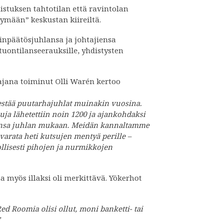
istuksen tahtotilan että ravintolan
tymään” keskustan kiireiltä.
linpäätösjuhlansa ja johtajiensa
uontilanseerauksille, yhdistysten
tajana toiminut Olli Warén kertoo
jestää puutarhajuhlat muinakin vuosina.
ja lähetettiin noin 1200 ja ajankohdaksi
tulonsa juhlan mukaan. Meidän kannaltamme
varata heti kutsujen mentyä perille –
llisesti pihojen ja nurmikkojen
 myös illaksi oli merkittävä. Yökerhot
ed Roomia olisi ollut, moni banketti- tai
”